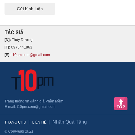
Gửi bình luận
TÁC GIẢ
[N]:
Thùy Dương
[T]:
0973441863
[E]:
t10pm.com@gmail.com
Trang thông tin đánh giá Phần Mềm
​E-mail: t10pm.com@gmail.com
Nhận Quà Tặng
TRANG CHỦ
LIÊN HỆ
© Copyright 2021