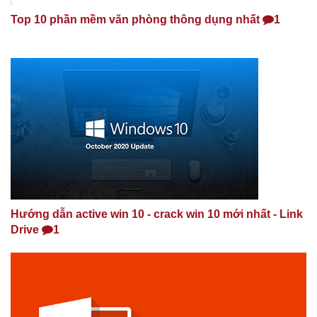
Top 10 phần mềm văn phòng thông dụng nhất
1
Hướng dẫn active win 10 - crack win 10 mới nhất - Link
Drive
1